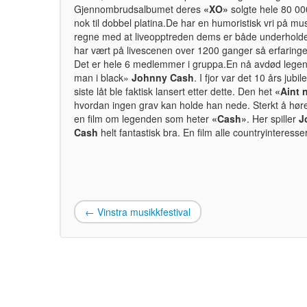
Gjennombrudsalbumet deres
«XO»
solgte hele 80 00
nok til dobbel platina.De har en humoristisk vri på m
regne med at liveopptreden dems er både underhold
har vært på livescenen over 1200 ganger så erfaring
Det er hele 6 medlemmer i gruppa.En nå avdød legen
man i black»
Johnny Cash
. I fjor var det 10 års jub
siste låt ble faktisk lansert etter dette. Den het
«Aint 
hvordan ingen grav kan holde han nede. Sterkt å høre 
en film om legenden som heter
«Cash»
. Her spiller
J
Cash
helt fantastisk bra. En film alle countryinteresse
←
Vinstra musikkfestival