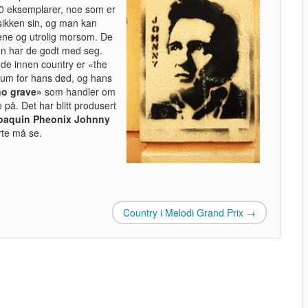
0 eksemplarer, noe som er
usikken sin, og man kan
ene og utrolig morsom. De
en har de godt med seg.
de innen country er «the
ileum for hans død, og hans
no grave»
som handler om
på. Det har blitt produsert
oaquin Pheonix Johnny
rte må se.
Country i Melodi Grand Prix
→