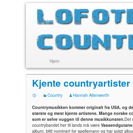
Hjem
Kjente countryartister
Country
Hannah Altenwerth
Countrymusikken kommer originalt fra USA, og det 
største og mest kjente artistene. Mange norske co
som er selve vuggen til denne musikkunsten.
Det 
countrybandet her til lands må være
Vassendgutane
album, blitt nominert for spellemann og har solgt album