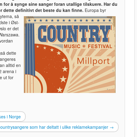
 for å synge sine sanger foran utallige tilskuere. Har du
r dette definitivt det beste du kan finne.
Europa byr
ytema, så
dste i Øst-
slo er det
a Warszawa.
hvordan
så dette
rangeres
n alltid en
2 arena i
 ut for
es i Norge
ountrysangere som har deltatt i ulike reklamekampanjer
→