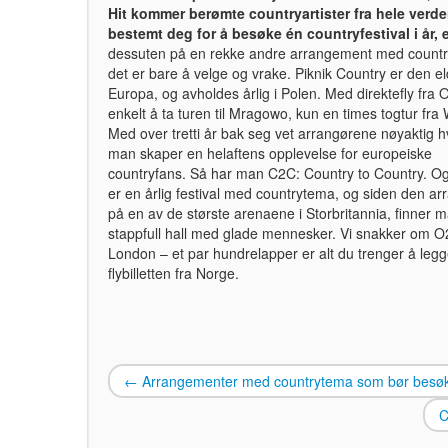
Hit kommer berømte countryartister fra hele verden
bestemt deg for å besøke én countryfestival i år, e
dessuten på en rekke andre arrangement med countr
det er bare å velge og vrake. Piknik Country er den el
Europa, og avholdes årlig i Polen. Med direktefly fra O
enkelt å ta turen til Mragowo, kun en times togtur fr
Med over tretti år bak seg vet arrangørene nøyaktig 
man skaper en helaftens opplevelse for europeiske
countryfans. Så har man C2C: Country to Country. Og
er en årlig festival med countrytema, og siden den ar
på en av de største arenaene i Storbritannia, finner ma
stappfull hall med glade mennesker. Vi snakker om O
London – et par hundrelapper er alt du trenger å legge
flybilletten fra Norge.
←
Arrangementer med countrytema som bør besøk
C