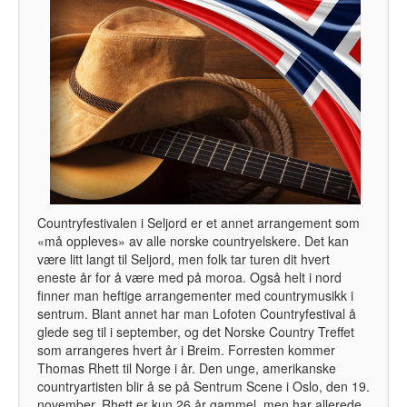
Countryfestivalen i Seljord er et annet arrangement som
«må oppleves» av alle norske countryelskere. Det kan
være litt langt til Seljord, men folk tar turen dit hvert
eneste år for å være med på moroa. Også helt i nord
finner man heftige arrangementer med countrymusikk i
sentrum. Blant annet har man Lofoten Countryfestival å
glede seg til i september, og det Norske Country Treffet
som arrangeres hvert år i Breim. Forresten kommer
Thomas Rhett til Norge i år. Den unge, amerikanske
countryartisten blir å se på Sentrum Scene i Oslo, den 19.
november. Rhett er kun 26 år gammel, men har allerede