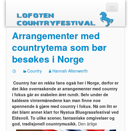
Arrangementer med
Hjem
countrytema som bør
besøkes i Norge
Country
Hannah Altenwerth
Country har en rekke fans også her i Norge, derfor er
det ikke overraskende at arrangementer med country
i fokus går av stabelen året rundt. Selv under de
kaldeste vintermånedene kan man finne noe
spennende å gjøre med country i fokus. Nå om litt er
det blant annet klart for Nystua Bluegrassfestival ved
Eidsvoll. To ulike scener, fantastiske omgivelser og
god, tradisjonell countrymusikk.
Den årlige