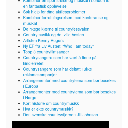
Kombiner en sportsreise og musikal i London for
en fantastisk opplevelse
Søk hjelp for dine akillesproblemer
Kombiner forretningsreisen med konferanse og
musikal
De riktige klærne til countryfestivalen
Countrymusikk og det ville Vesten
Artisten Kenny Rogers
Ny EP fra Liv Austen: “Who I am today”
Topp 3 countryfilmsanger
Countrysangere som har vært å finne på
kinolerretet
Countrysangere som har deltatt i ulike
reklamekampanjer
Arrangementer med countrytema som bør besøkes
i Europa
Arrangementer med countrytema som bør besøkes
i Norge
Kort historie om countrymusikk
Hva er ekte countrymusikk?
Den svenske countrystjernen Jill Johnson